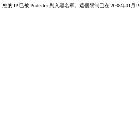
您的 IP 已被 Protector 列入黑名單。這個限制已在 2038年01月