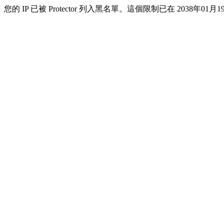
您的 IP 已被 Protector 列入黑名單。這個限制已在 2038年01月