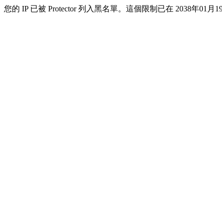
您的 IP 已被 Protector 列入黑名單。這個限制已在 2038年01月