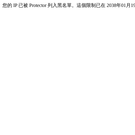
您的 IP 已被 Protector 列入黑名單。這個限制已在 2038年01月