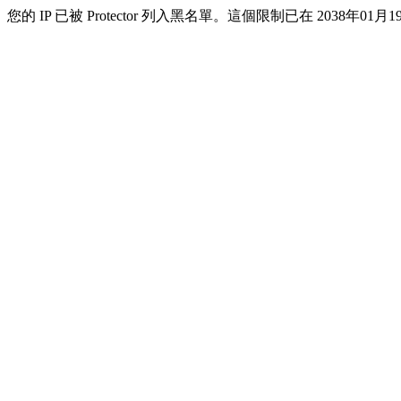
您的 IP 已被 Protector 列入黑名單。這個限制已在 2038年01月