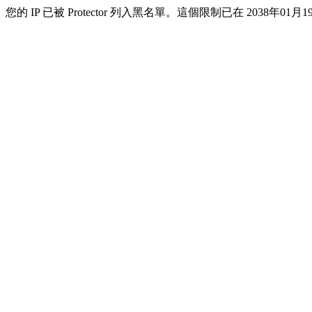
您的 IP 已被 Protector 列入黑名單。這個限制已在 2038年01月