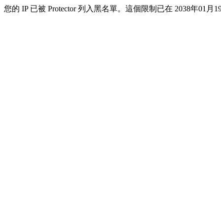
您的 IP 已被 Protector 列入黑名單。這個限制已在 2038年01月