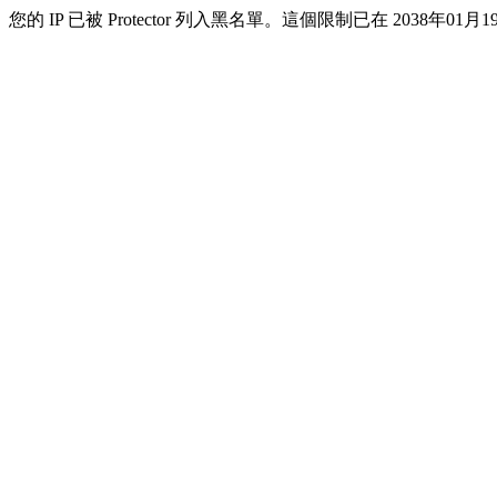
您的 IP 已被 Protector 列入黑名單。這個限制已在 2038年01月