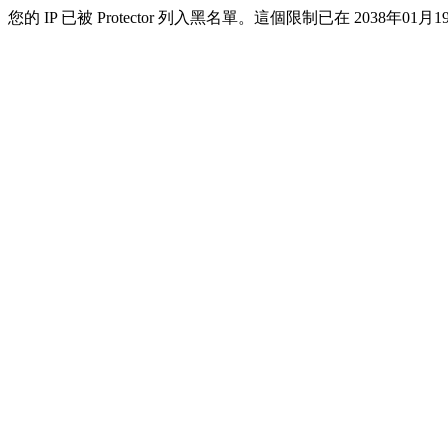
您的 IP 已被 Protector 列入黑名單。這個限制已在 2038年01月