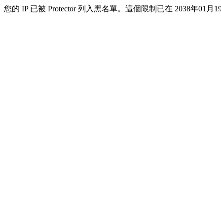
您的 IP 已被 Protector 列入黑名單。這個限制已在 2038年01月