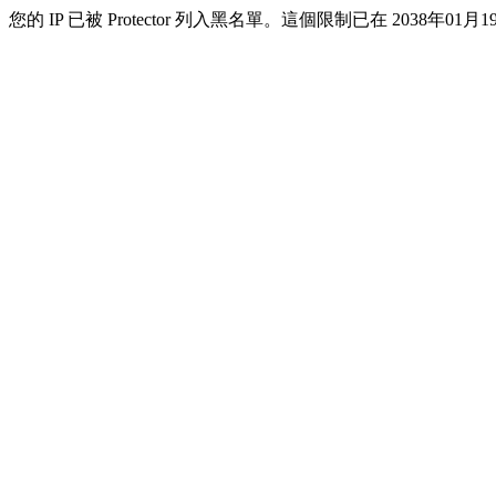
您的 IP 已被 Protector 列入黑名單。這個限制已在 2038年01月