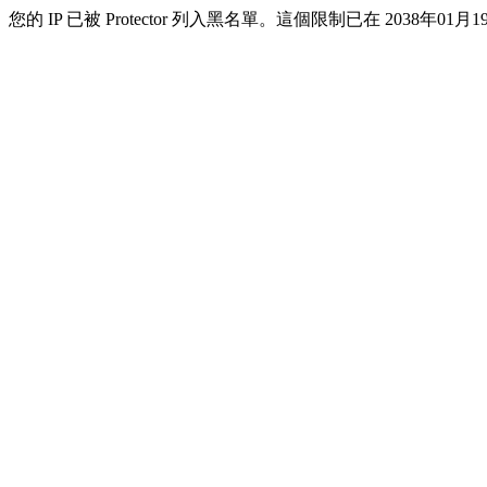
您的 IP 已被 Protector 列入黑名單。這個限制已在 2038年01月