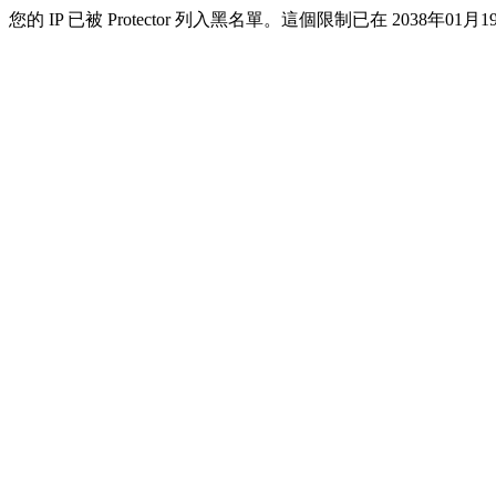
您的 IP 已被 Protector 列入黑名單。這個限制已在 2038年01月