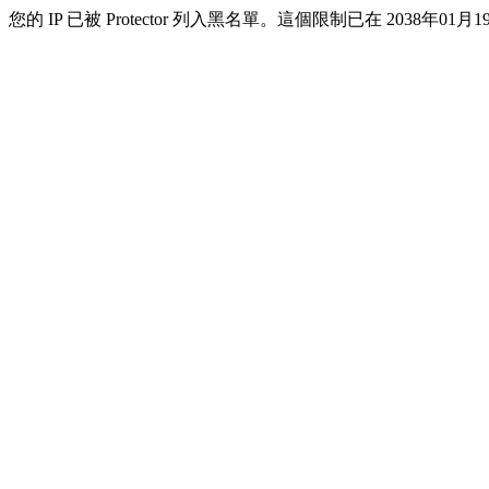
您的 IP 已被 Protector 列入黑名單。這個限制已在 2038年01月