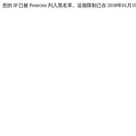
您的 IP 已被 Protector 列入黑名單。這個限制已在 2038年01月