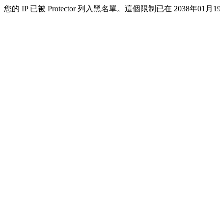
您的 IP 已被 Protector 列入黑名單。這個限制已在 2038年01月