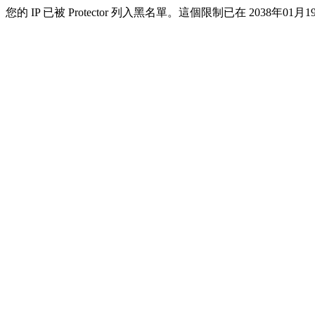
您的 IP 已被 Protector 列入黑名單。這個限制已在 2038年01月