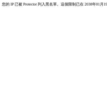
您的 IP 已被 Protector 列入黑名單。這個限制已在 2038年01月