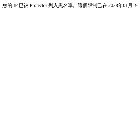
您的 IP 已被 Protector 列入黑名單。這個限制已在 2038年01月