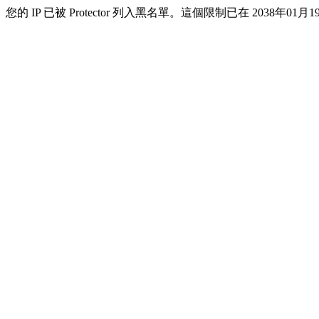
您的 IP 已被 Protector 列入黑名單。這個限制已在 2038年01月