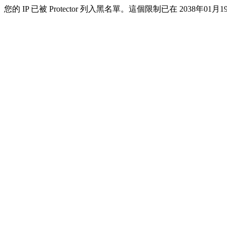
您的 IP 已被 Protector 列入黑名單。這個限制已在 2038年01月