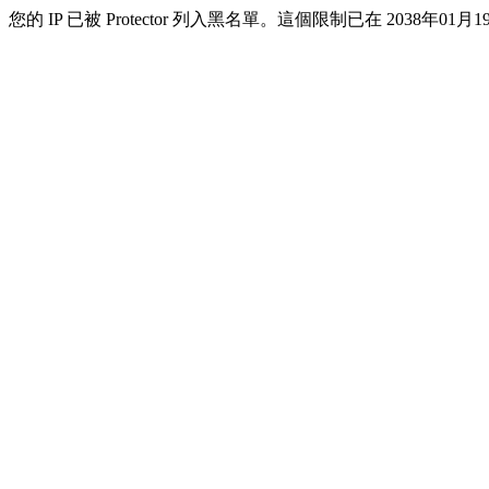
您的 IP 已被 Protector 列入黑名單。這個限制已在 2038年01月