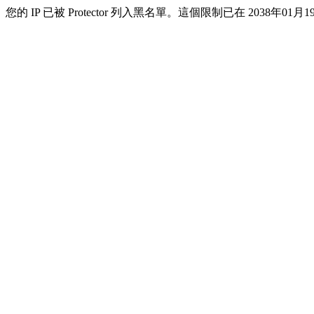
您的 IP 已被 Protector 列入黑名單。這個限制已在 2038年01月