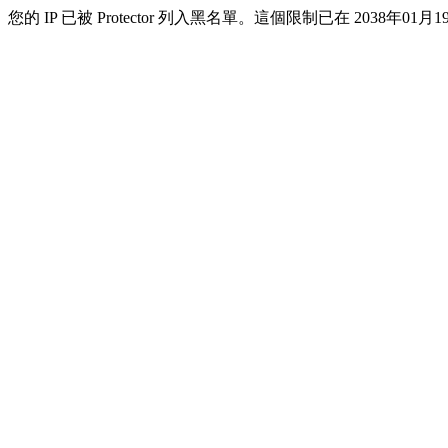
您的 IP 已被 Protector 列入黑名單。這個限制已在 2038年01月