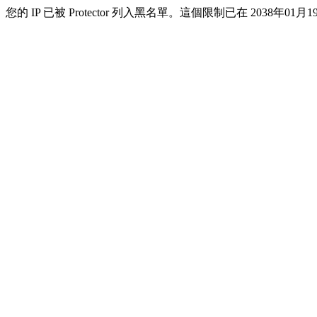
您的 IP 已被 Protector 列入黑名單。這個限制已在 2038年01月