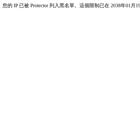
您的 IP 已被 Protector 列入黑名單。這個限制已在 2038年01月