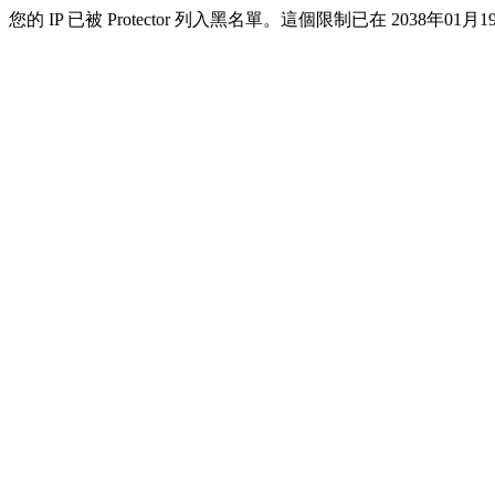
您的 IP 已被 Protector 列入黑名單。這個限制已在 2038年01月