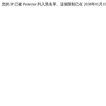
您的 IP 已被 Protector 列入黑名單。這個限制已在 2038年01月