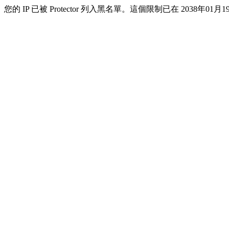
您的 IP 已被 Protector 列入黑名單。這個限制已在 2038年01月