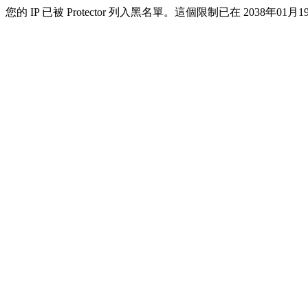
您的 IP 已被 Protector 列入黑名單。這個限制已在 2038年01月