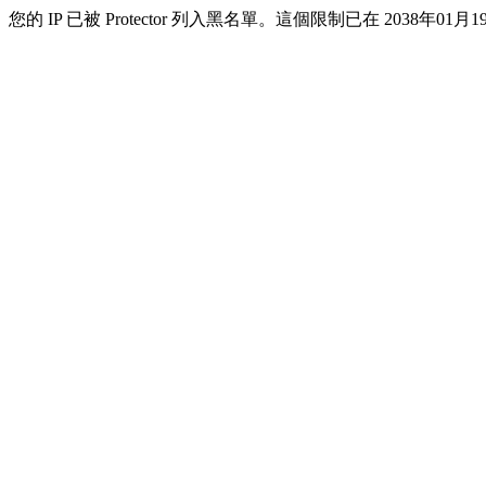
您的 IP 已被 Protector 列入黑名單。這個限制已在 2038年01月