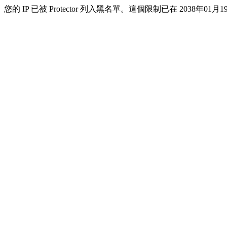
您的 IP 已被 Protector 列入黑名單。這個限制已在 2038年01月