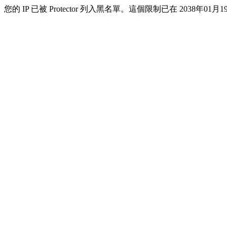
您的 IP 已被 Protector 列入黑名單。這個限制已在 2038年01月