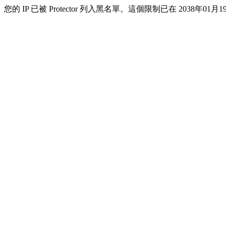
您的 IP 已被 Protector 列入黑名單。這個限制已在 2038年01月