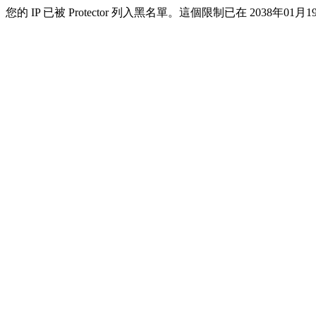
您的 IP 已被 Protector 列入黑名單。這個限制已在 2038年01月