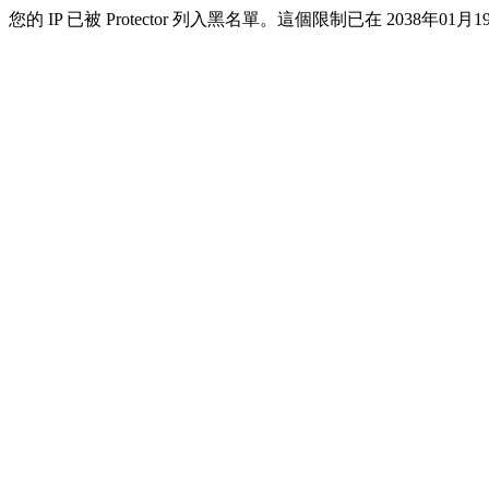
您的 IP 已被 Protector 列入黑名單。這個限制已在 2038年01月