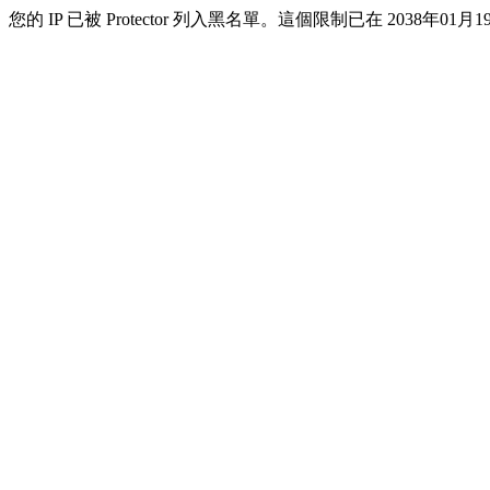
您的 IP 已被 Protector 列入黑名單。這個限制已在 2038年01月