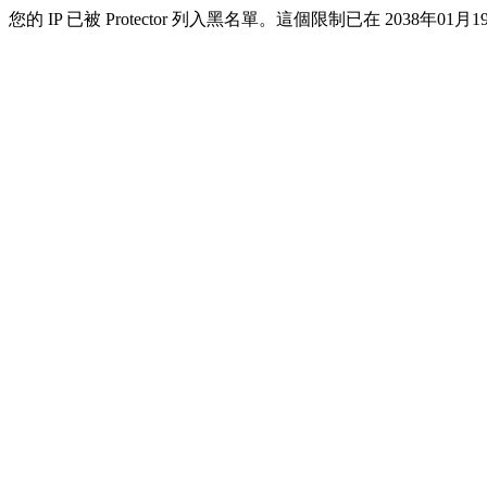
您的 IP 已被 Protector 列入黑名單。這個限制已在 2038年01月