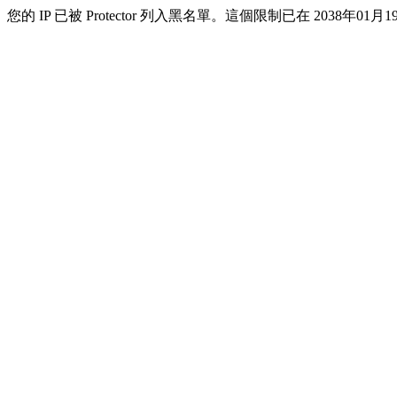
您的 IP 已被 Protector 列入黑名單。這個限制已在 2038年01月