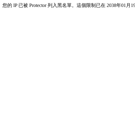
您的 IP 已被 Protector 列入黑名單。這個限制已在 2038年01月