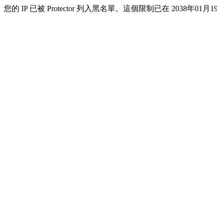
您的 IP 已被 Protector 列入黑名單。這個限制已在 2038年01月