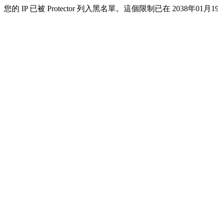
您的 IP 已被 Protector 列入黑名單。這個限制已在 2038年01月