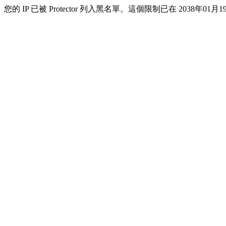
您的 IP 已被 Protector 列入黑名單。這個限制已在 2038年01月