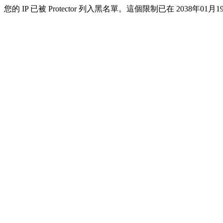
您的 IP 已被 Protector 列入黑名單。這個限制已在 2038年01月