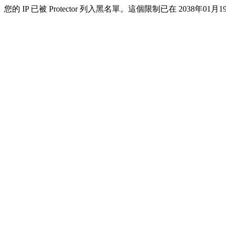
您的 IP 已被 Protector 列入黑名單。這個限制已在 2038年01月