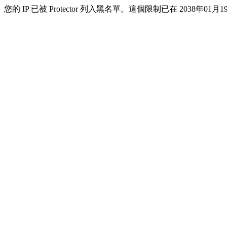
您的 IP 已被 Protector 列入黑名單。這個限制已在 2038年01月