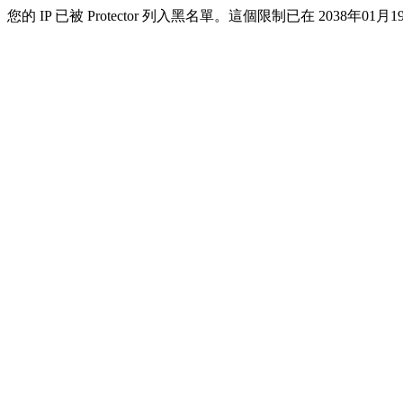
您的 IP 已被 Protector 列入黑名單。這個限制已在 2038年01月