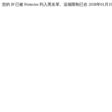
您的 IP 已被 Protector 列入黑名單。這個限制已在 2038年01月