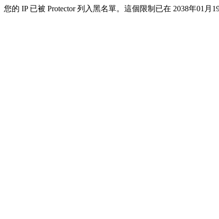
您的 IP 已被 Protector 列入黑名單。這個限制已在 2038年01月