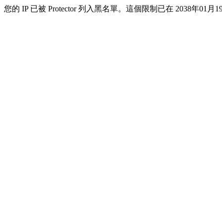
您的 IP 已被 Protector 列入黑名單。這個限制已在 2038年01月